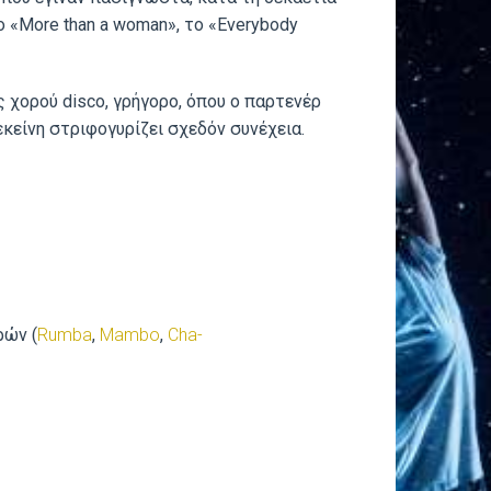
 το «More than a woman», το «Everybody
ος χορού disco, γρήγορο, όπου ο παρτενέρ
εκείνη στριφογυρίζει σχεδόν συνέχεια.
ρών (
Rumba
,
Mambo
,
Cha-