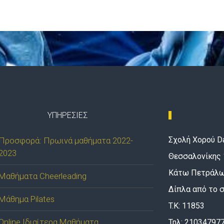
ΥΠΗΡΕΣΊΕΣ
Σχολή Χορού Da
Προσφορά: Πρωινά μαθήματα 2022-
2023
Θεσσαλονίκης 
Κάτω Πετράλω
Μαθήματα Cheerleading
Δίπλα από το 
Μάθημα Pilates
T.K: 11853
Online Ιδιαίτερα Μαθήματα
Τηλ: 21034797