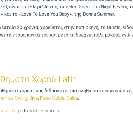
970, είναι το «Stayin’ Αlive», των Bee Gees, το «Night Fever»,
» και το «Love To Love You Baby», της Donna Summer.
λευταία 20 χρόνια, χορεύεται, στην ποπ σκηνή, τo Hustle, είδ
ει τη ντάμα κοντά του και μετά τη διώχνει πάλι μακριά, ενώ 
θήματα Χορού Latin
αθήματα χορού Latin διδάσκεται μια πληθώρα κοινωνικών χο
Samba
,
Swing
,
Jive
,
Paso Doble
,
Salsa
,
more
about
Log in
to post comments
Μαθήματα
Χορού
Latin