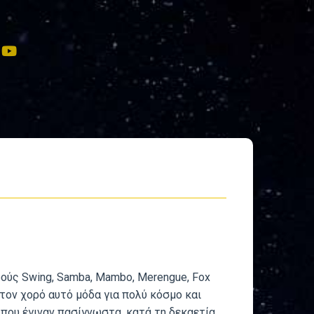
ρούς Swing, Samba, Mambo, Merengue, Fox
αν τον χορό αυτό μόδα για πολύ κόσμο και
, που έγιναν πασίγνωστα, κατά τη δεκαετία