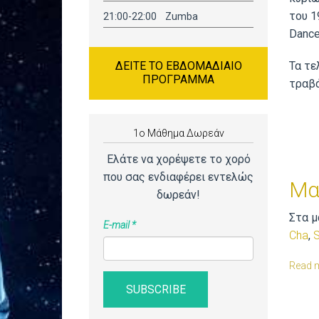
του 1
21:00-22:00 Zumba
Dance
Τα τε
ΔΕΊΤΕ ΤΟ ΕΒΔΟΜΑΔΙΑΊΟ
ΠΡΌΓΡΑΜΜΑ
τραβά
1o Μάθημα Δωρεάν
Ελάτε να χορέψετε το χορό
που σας ενδιαφέρει εντελώς
Μα
δωρεάν!
Στα μ
E-mail
*
Cha
,
Read 
SUBSCRIBE