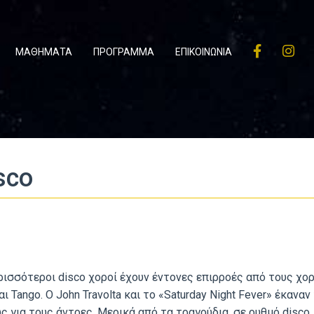
ΜΑΘΗΜΑΤΑ
ΠΡΟΓΡΑΜΜΑ
ΕΠΙΚΟΙΝΩΝΙΑ
sco
ρισσότεροι disco χοροί έχουν έντονες επιρροές από τους χο
και Tango. Ο John Travolta και το «Saturday Night Fever» έκαν
ς για τους άντρες. Μερικά από τα τραγούδια, σε ρυθμό disco