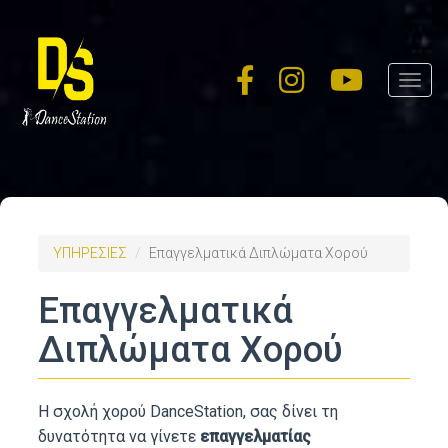
Skip
to
main
Toggl
content
navig
ΥΠΗΡΕΣΙΕΣ
Επαγγελματικά Διπλώματα Χορού
Επαγγελματικά
Διπλώματα Χορού
Η σχολή χορού DanceStation, σας δίνει τη
δυνατότητα να γίνετε
επαγγελματίας