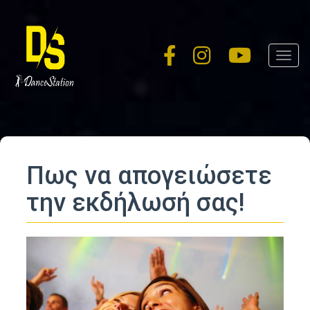
Skip
to
main
Toggl
content
navig
Πως να απογειώσετε
την εκδήλωσή σας!