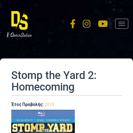
Skip
to
main
Toggl
content
navig
Stomp the Yard 2:
Homecoming
Έτος Προβολής:
2010