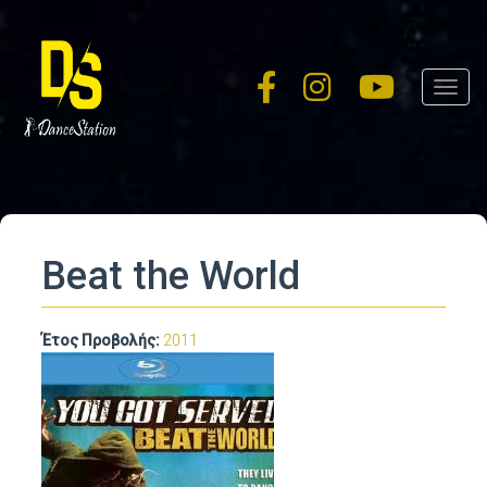
Skip
to
main
Toggl
content
navig
Beat the World
Έτος Προβολής:
2011