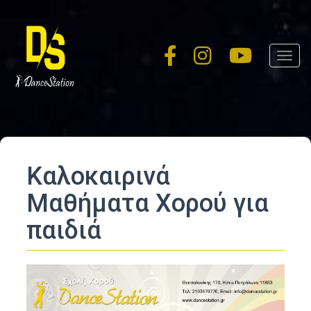
Skip
to
main
Toggl
content
navig
Καλοκαιρινά
Μαθήματα Χορού για
παιδιά