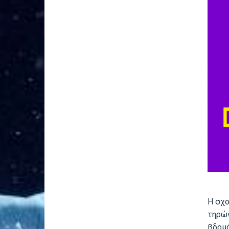
Η σχο
τηρών
βδομά