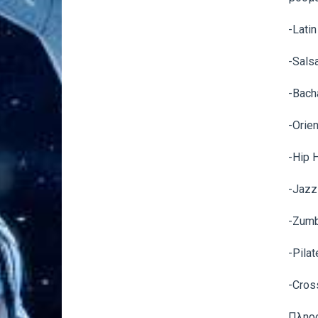
-Latin
-Sals
-Bach
-Orien
-Hip 
-Jazz
-Zum
-Pilat
-Cros
Πληρο