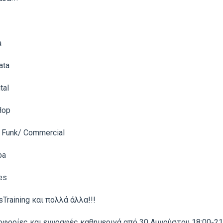
a
ata
tal
Hop
 Funk/ Commercial
ba
es
sTraining και πολλά άλλα!!!
φορίες και εγγραφές καθημερινά από 30 Αυγούστου 18:00-21: