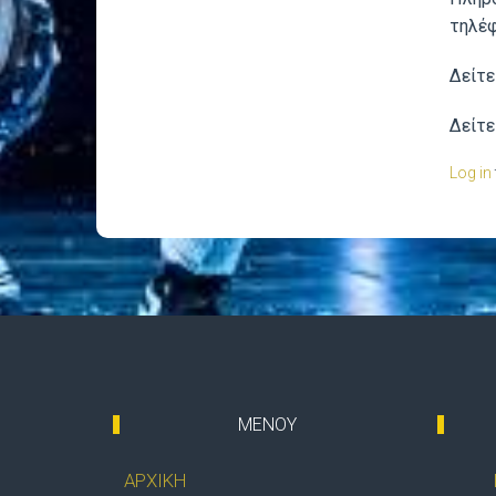
τηλέ
Δείτε
Δείτ
Log in
ΜΕΝΟΥ
ΑΡΧΙΚΗ