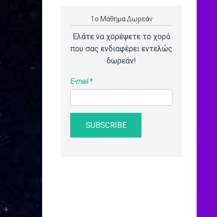
1o Μάθημα Δωρεάν
Ελάτε να χορέψετε το χορό
που σας ενδιαφέρει εντελώς
δωρεάν!
E-mail
*
SUBSCRIBE