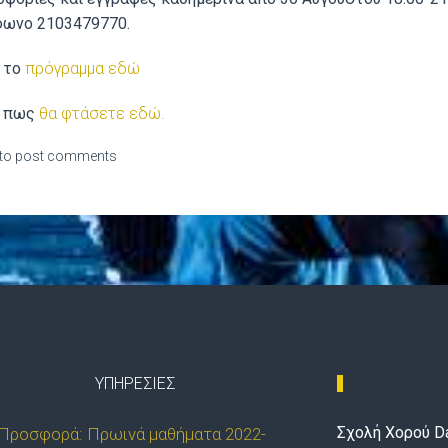
φωνο 2103479770.
 το
πρόγραμμα εδώ
ε πως
θα φτάσετε εδώ.
to post comments
ΥΠΗΡΕΣΊΕΣ
Σχολή Χορού Da
Προσφορά: Πρωινά μαθήματα 2022-