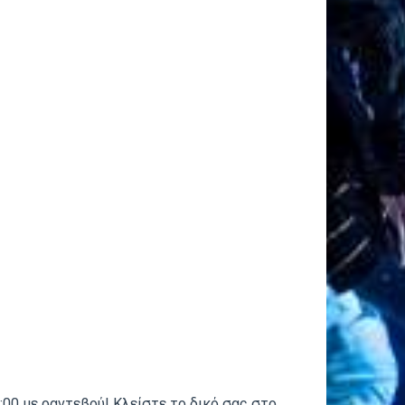
00 με ραντεβού! Κλείστε το δικό σας στο